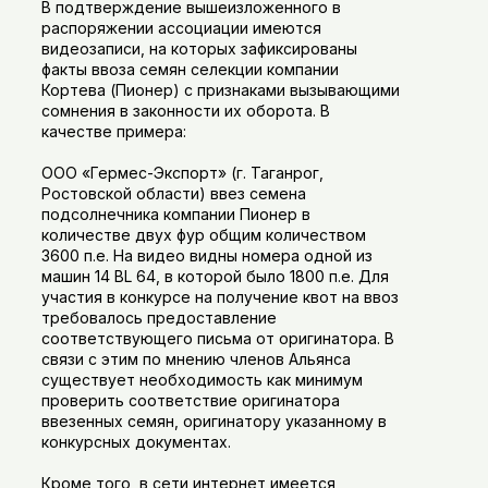
В подтверждение вышеизложенного в
распоряжении ассоциации имеются
видеозаписи, на которых зафиксированы
факты ввоза семян селекции компании
Кортева (Пионер) с признаками вызывающими
сомнения в законности их оборота. В
качестве примера:
ООО «Гермес-Экспорт» (г. Таганрог,
Ростовской области) ввез семена
подсолнечника компании Пионер в
количестве двух фур общим количеством
3600 п.е. На видео видны номера одной из
машин 14 BL 64, в которой было 1800 п.е. Для
участия в конкурсе на получение квот на ввоз
требовалось предоставление
соответствующего письма от оригинатора. В
связи с этим по мнению членов Альянса
существует необходимость как минимум
проверить соответствие оригинатора
ввезенных семян, оригинатору указанному в
конкурсных документах.
Кроме того, в сети интернет имеется