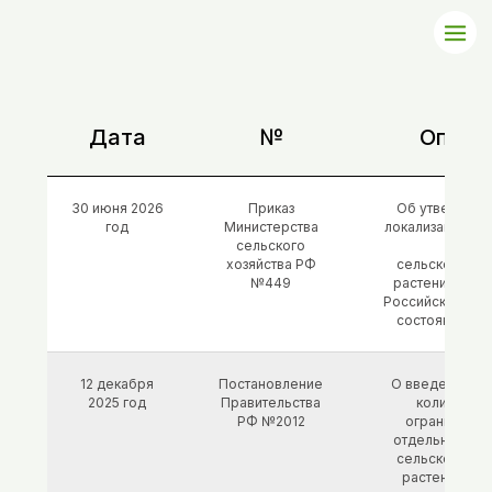
Дата
№
Описа
30 июня 2026
Приказ
Об утвержден
год
Министерства
локализации пр
сельского
семя
хозяйства РФ
сельскохозяй
№449
растений на т
Российской Фе
состоянию на 
12 декабря
Постановление
О введении в
2025 год
Правительства
количеств
РФ №2012
ограничения 
отдельных ви
сельскохозяй
растений в 2