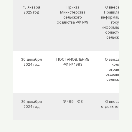
15 января
Приказ
О внесении из
2025 год
Министерства
Правила предо
сельского
информации в ф
хозяйства РФ №9
государст
информационную
области семе
сельскохозяй
растен
30 декабря
ПОСТАНОВЛЕНИЕ
О введении в
2024 год
РФ № 1983
количеств
ограничения 
отдельных ви
сельскохозяй
растен
26 декабря
№499 - ФЗ
О внесении из
2024 год
отдельные зако
акты 