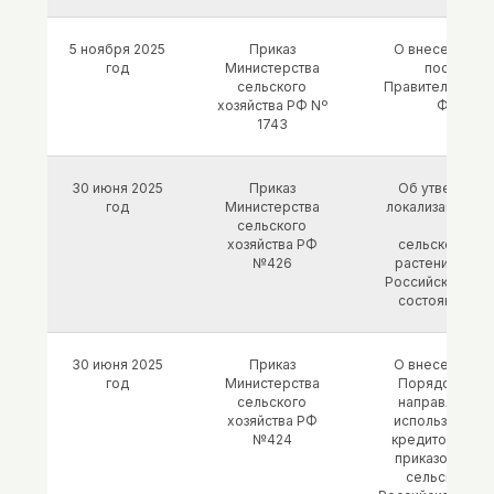
5 ноября 2025
Приказ
О внесении из
год
Министерства
постанов
сельского
Правительства 
хозяйства РФ Nº
Федера
1743
30 июня 2025
Приказ
Об утвержден
год
Министерства
локализации пр
сельского
семя
хозяйства РФ
сельскохозяй
№426
растений на т
Российской Фе
состоянию на 
30 июня 2025
Приказ
О внесении из
год
Министерства
Порядок опр
сельского
направлений 
хозяйства РФ
использования
№424
кредитов, утв
приказом Мин
сельского хо