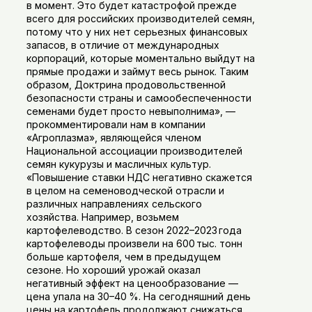
в момент. Это будет катастрофой прежде
всего для российских производителей семян,
потому что у них нет серьезных финансовых
запасов, в отличие от международных
корпораций, которые моментально выйдут на
прямые продажи и займут весь рынок. Таким
образом, Доктрина продовольственной
безопасности страны и самообеспеченности
семенами будет просто невыполнима», —
прокомментировали нам в компании
«Агроплазма», являющейся членом
Национальной ассоциации производителей
семян кукурузы и масличных культур.
«Повышение ставки НДС негативно скажется
в целом на семеноводческой отрасли и
различных направлениях сельского
хозяйства. Например, возьмем
картофелеводство. В сезон 2022–2023 года
картофелеводы произвели на 600 тыс. тонн
больше картофеля, чем в предыдущем
сезоне. Но хороший урожай оказал
негативный эффект на ценообразование —
цена упала на 30–40 %. На сегодняшний день
цены на картофель продолжают снижаться.