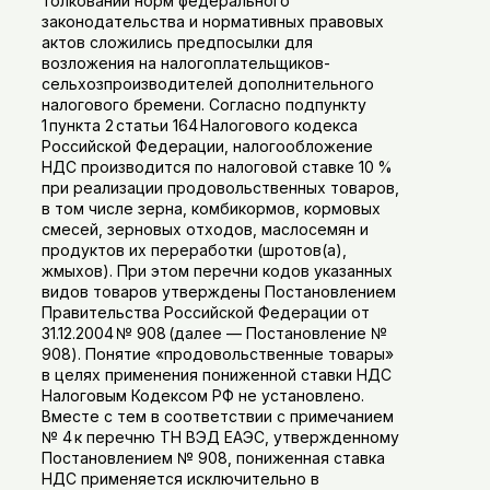
толковании норм федерального
законодательства и нормативных правовых
актов сложились предпосылки для
возложения на налогоплательщиков-
сельхозпроизводителей дополнительного
налогового бремени. Согласно подпункту
1 пункта 2 статьи 164 Налогового кодекса
Российской Федерации, налогообложение
НДС производится по налоговой ставке 10 %
при реализации продовольственных товаров,
в том числе зерна, комбикормов, кормовых
смесей, зерновых отходов, маслосемян и
продуктов их переработки (шротов(а),
жмыхов). При этом перечни кодов указанных
видов товаров утверждены Постановлением
Правительства Российской Федерации от
31.12.2004 № 908 (далее — Постановление №
908). Понятие «продовольственные товары»
в целях применения пониженной ставки НДС
Налоговым Кодексом РФ не установлено.
Вместе с тем в соответствии с примечанием
№ 4 к перечню ТН ВЭД ЕАЭС, утвержденному
Постановлением № 908, пониженная ставка
НДС применяется исключительно в