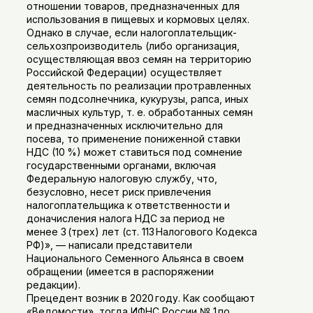
отношении товаров, предназначенных для
использования в пищевых и кормовых целях.
Однако в случае, если налогоплательщик-
сельхозпроизводитель (либо организация,
осуществляющая ввоз семян на территорию
Российской Федерации) осуществляет
деятельность по реализации протравленных
семян подсолнечника, кукурузы, рапса, иных
масличных культур, т. е. обработанных семян
и предназначенных исключительно для
посева, то применение пониженной ставки
НДС (10 %) может ставиться под сомнение
государственными органами, включая
Федеральную налоговую службу, что,
безусловно, несет риск привлечения
налогоплательщика к ответственности и
доначисления налога НДС за период не
менее 3 (трех) лет (ст. 113 Налогового Кодекса
РФ)», — написали представители
Национального Семенного Альянса в своем
обращении (имеется в распоряжении
редакции).
Прецедент возник в 2020 году. Как сообщают
«Ведомости», тогда ИФНС России № 1 по