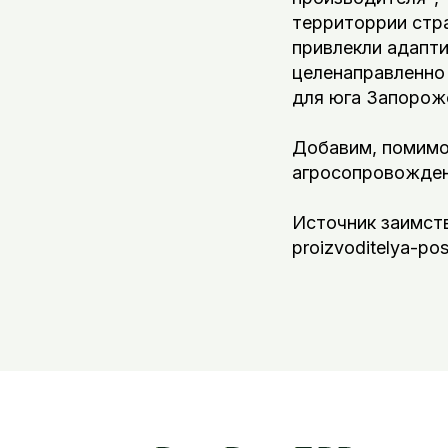
территоррии стра
привлекли адапт
целенаправленно 
для юга Запорожс
Добавим, помимо
агросопровожден
Источник заимств
proizvoditelya-pos