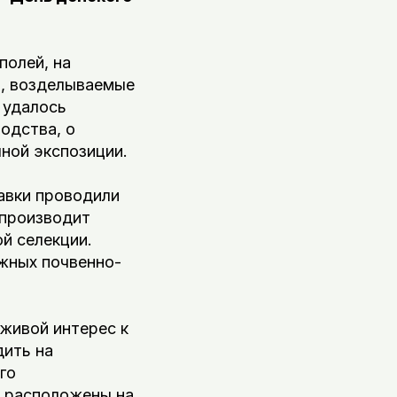
полей, на
ы, возделываемые
 удалось
одства, о
ной экспозиции.
авки проводили
 производит
ой селекции.
ожных почвенно-
 живой интерес к
дить на
го
и расположены на