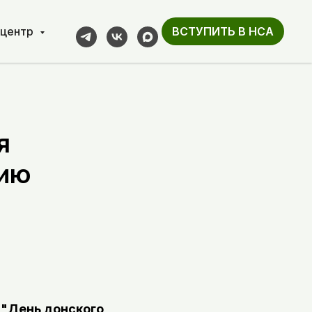
-центр
ВСТУПИТЬ В НСА
я
цию
 "День донского