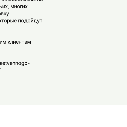
ьих, многих
авку
которые подойдут
им клиентам
hestvennogo-
/