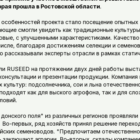
орая прошла в Ростовской области
.
 особенностей проекта стало посещение опытных 
ающие смогли увидеть как традиционные культур
 новые, с улучшенными характеристиками. Качество
числе, благодаря достижениям селекции и семенов
 рассказывали эксперты отрасли в рамках статич
ели RUSEED на протяжении двух дней работы выст
консультации и презентации продукции. Компания
 культур: подсолнечника, сои и льна отечественн
подходят как для выского агрофона, так и для сл
ловий.
донского поля" из различных регионов проявляли
 Во-первых, ряд хозяйств принял решение перехо
йских семеноводов. "Предпочитаем отечественно
- заключают аграрии. Во-вторых, склады компани