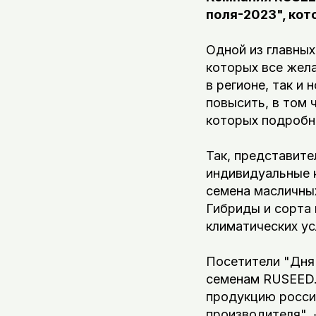
поля-2023", кот
Одной из главных
которых все жел
в регионе, так и
повысить, в том 
которых подробно
Так, представит
индивидуальные 
семена масличных
Гибриды и сорта 
климатических ус
Посетители "Дня 
семенам RUSEED.
продукцию росси
производителя", 