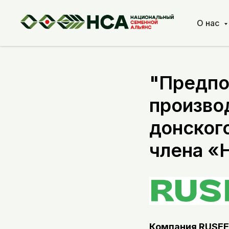
О нас
"Предпо
произво
донског
члена «
Компания RUSEE