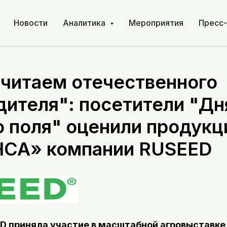
Новости
Аналитика
Мероприятия
Пресс
читаем отечественного
дителя": посетители "Дн
о поля" оценили продук
НСА» компании RUSEED
D приняла участие в масштабной агровыставке