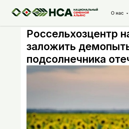
О нас
Россельхозцентр н
заложить демопыты
подсолнечника оте