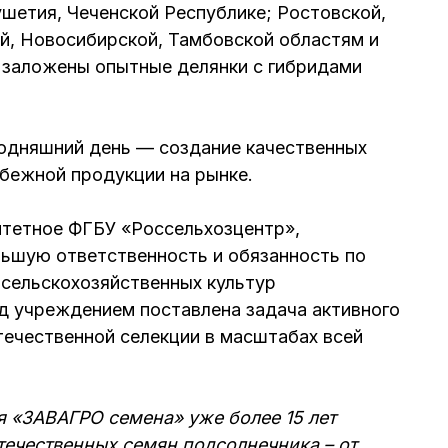
шетия, Чеченской Республике; Ростовской,
ой, Новосибирской, Тамбовской областям и
 заложены опытные делянки с гибридами
годняшний день — создание качественных
убежной продукции на рынке.
итетное ФГБУ «Россельхозцентр»,
шую ответственность и обязанность по
сельскохозяйственных культур
д учреждением поставлена задача активного
течественной селекции в масштабах всей
 «ЗАВАГРО семена» уже более 15 лет
течественных семян подсолнечника – от