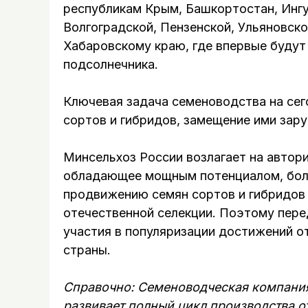
республикам Крым, Башкортостан, Ингу
Волгоградской, Пензенской, Ульяновск
Хабаровскому краю, где впервые будут
подсолнечника.
Ключевая задача семеноводства на се
сортов и гибридов, замещение ими зар
Минсельхоз России возлагает на автор
обладающее мощным потенциалом, боль
продвижению семян сортов и гибридов 
отечественной селекции. Поэтому пере
участия в популяризации достижений о
страны.
Справочно: Семеноводческая компания
развивает полный цикл производства о