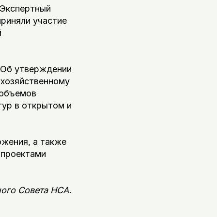
 Экспертный
приняли участие
й
«Об утверждении
охозяйственному
 объемов
тур в открытом и
ожения, а также
 проектами
ого Совета НСА.