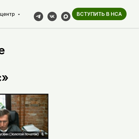
-центр
ВСТУПИТЬ В НСА
е
с»