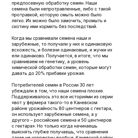
предпосевную обработку семян. Наши
семена были непротравленные, либо с такой
протравкой, которую смыть можно было
легко. Их можно было замочить, промыть и
скотину ими кормить без последствий.
Когда мы сравнивали семена наши и
зарубежные, то получали у них и одинаковую
всхожесть, и болезни одинаковые, и жучки их
ели одинаково. Получается, в итоге, что мы
сравниваем не генетику, а уровень
химической обработки семян, которые могут
давать до 20% прибавки урожая.
Потребителей семян в России 30 лет
убеждали в том, что наши семена плохие.
Поддерживалось это все историями из серии
«вот у фермера такого-то в Каневском
районе урожайность 80 центнеров с гектара,
он использует зарубежные семена, а у
другого – российские семена и 50 центнеров
с гектара». Но только когда начинаешь
выяснять глубже получаешь, что сравнения
такие не корректны вообще. Каневской район