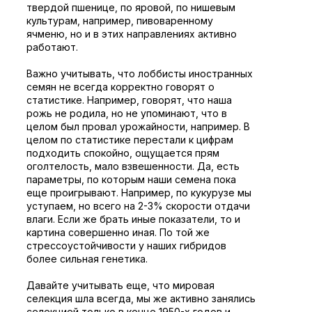
твердой пшенице, по яровой, по нишевым
культурам, например, пивоваренному
ячменю, но и в этих направлениях активно
работают.
Важно учитывать, что лоббисты иностранных
семян не всегда корректно говорят о
статистике. Например, говорят, что наша
рожь не родила, но не упоминают, что в
целом был провал урожайности, например. В
целом по статистике перестали к цифрам
подходить спокойно, ощущается прям
оголтелость, мало взвешенности. Да, есть
параметры, по которым наши семена пока
еще проигрывают. Например, по кукурузе мы
уступаем, но всего на 2-3% скорости отдачи
влаги. Если же брать иные показатели, то и
картина совершенно иная. По той же
стрессоустойчивости у наших гибридов
более сильная генетика.
Давайте учитывать еще, что мировая
селекция шла всегда, мы же активно занялись
селекцией только в конце 1950-х годов и