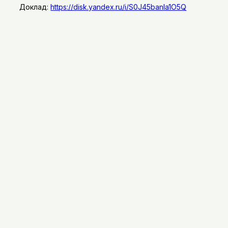
Доклад:
https://disk.yandex.ru/i/S0J45banIa1O5Q