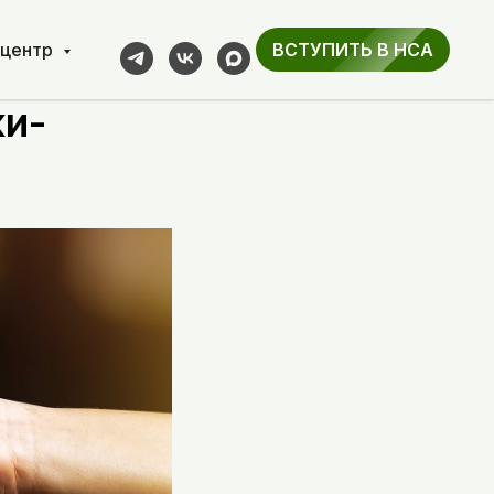
-центр
ВСТУПИТЬ В НСА
ервью
ки-