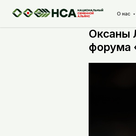
О нас
Селекци
Оксаны 
форума 