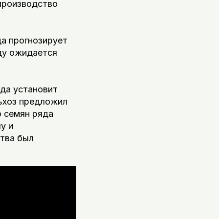
 производство
да прогнозирует
оду ожидается
ода установит
ьхоз предложил
ю семян ряда
у и
тва был