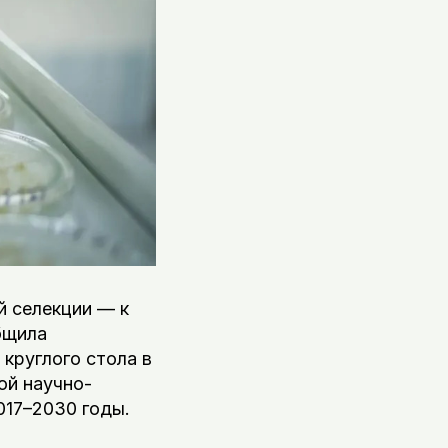
й селекции — к
бщила
круглого стола в
ой научно-
017–2030 годы.