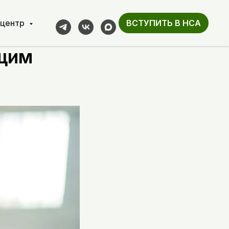
-центр
ВСТУПИТЬ В НСА
ую
щим