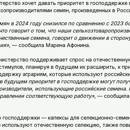
терство хочет давать приоритет в господдержке 
хозпроизводителями семян, произведенных в Росс
мян в 2024 году снизился по сравнению с 2023 бо
что говорит о том, что наши сельхозтоваропроизв
чественные семена, говорит о движении в сторон
ия»,
— сообщила Марина Афонина.
инистерство поддерживает спрос на отечественн
стимулов, планируя в будущем их расширить, к пр
ддержку аграриям, которые используют российски
в будущем приоритет в господдержке могут полу
оизводители, использующие российские семена.
правлении соответствующую работу»
, — сообщила
р господдержки — капексы для селекционно-семе
е используют отечественную селекцию, также п