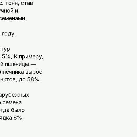
. тонн, став
учной и
 семенами
 году.
ьтур
,5%, К примеру,
ой пшеницы —
лнечника вырос
унктов, до 58%.
зарубежных
е семена
егда было
ядка 8%,