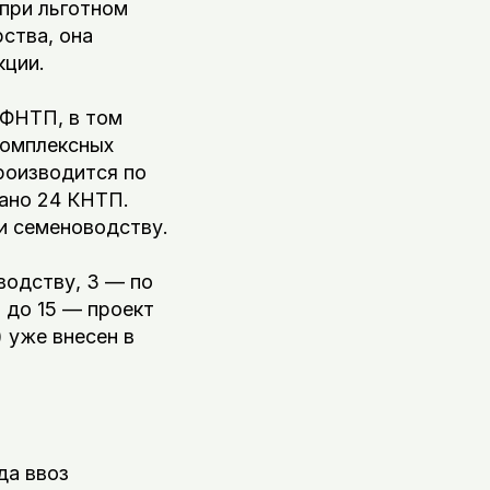
при льготном
ства, она
кции.
 ФНТП, в том
комплексных
роизводится по
вано 24 КНТП.
 и семеноводству.
водству, 3 — по
 до 15 — проект
 уже внесен в
да ввоз