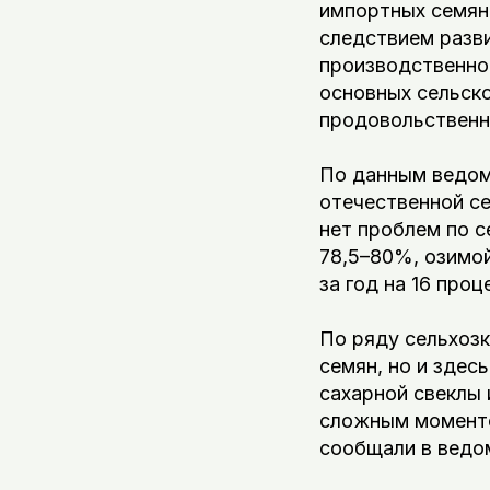
импортных семян 
следствием разви
производственно
основных сельск
продовольственно
По данным ведомс
отечественной се
нет проблем по 
78,5–80%, озимо
за год на 16 про
По ряду сельхоз
семян, но и здес
сахарной свеклы 
сложным моменто
сообщали в ведо