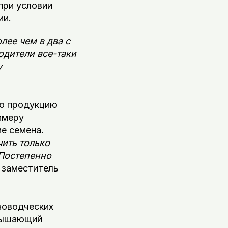
при условии
ии.
лее чем в два с
одители все-таки
у
ую продукцию
имеру
е семена.
чить только
 Постепенно
 заместитель
новодческих
овышающий