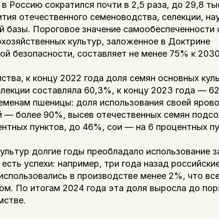
в Россию сократился почти в 2,5 раза, до 29,8 тыс
тия отечественного семеноводства, селекции, на
й базы. Пороговое значение самообеспеченности
охозяйственных культур, заложенное в Доктрине
й безопасности, составляет не менее 75% к 2030
тва, к концу 2022 года доля семян основных кул
лекции составляла 60,3%, к концу 2023 года — 62
семенам пшеницы: доля использования своей яров
й — более 90%, высев отечественных семян подсо
центных пунктов, до 46%, сои — на 6 процентных п
культур долгие годы преобладало использование 
ь есть успехи: например, три года назад российски
использовались в производстве менее 2%, что вс
м. По итогам 2024 года эта доля выросла до пор
мстве.