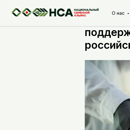
О нас
Минсель
поддерж
российс