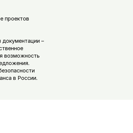
е проектов
 документации –
ественное
яя возможность
редложения.
безопасности
анса в России.