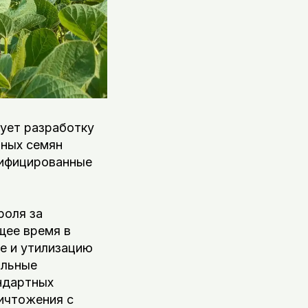
ует разработку
тных семян
дифицированные
роля за
щее время в
е и утилизацию
ольные
ндартных
ичтожения с