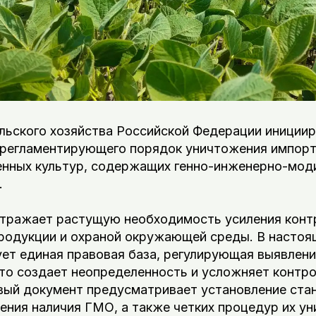
льского хозяйства Российской Федерации инициир
, регламентирующего порядок уничтожения импор
енных культур, содержащих генно-инженерно-мо
.
отражает растущую необходимость усиления конт
родукции и охраной окружающей среды. В настоя
ет единая правовая база, регулирующая выявлени
что создает неопределенность и усложняет контр
вый документ предусматривает установление ста
ния наличия ГМО, а также четких процедур их ун