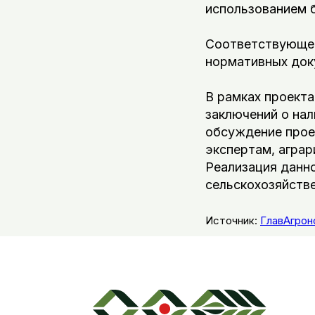
использованием б
Соответствующее
нормативных док
В рамках проект
заключений о нал
обсуждение прое
экспертам, аграр
Реализация данн
сельскохозяйстве
Источник:
ГлавАгрон