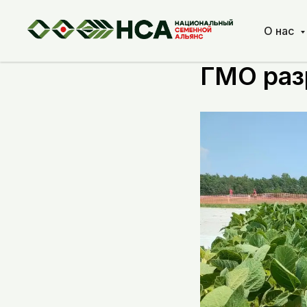
О нас
Новый п
ГМО раз