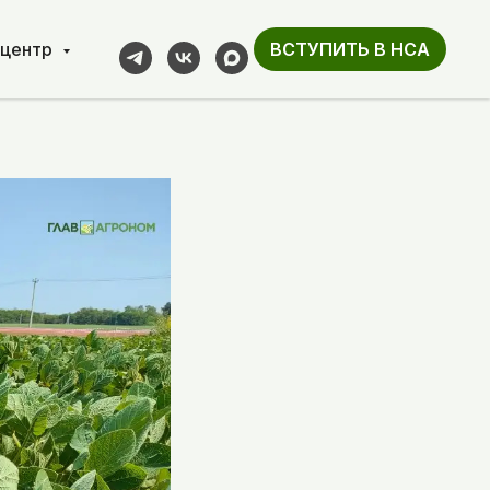
-центр
ВСТУПИТЬ В НСА
ян с