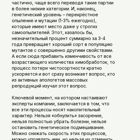
частично, чаще всего переводя такие партии
в более низкие категории. И, наконец,
генетический уровень – перекрёстное
опыление и мутации (1-3% ежегодно),
которые имеют место даже у строгих
самоопылителей. Этот, казалось бы,
незначительный процент суммарно за 3-4
года превращает хороший сорт в популяцию
мутантов с совершенно другими свойствами.
А если сюда прибавить изменчивость от все
возрастающего количества химобработок, то
процесс потери чистосортности кратно
ускоряется и вот сразу возникает вопрос, кто
из активных апологетов массовых
репродукций изучал этот вопрос.
Ключевой момент, на котором настаивают
эксперты компании, заключается в том, что
все эти процессы носят накопительный
характер. Нельзя «обнулить» засорение,
нельзя полностью убрать болезни, нельзя
остановить генетическое подмешивание.
Можно снижать скорость этих процессов,
можно управлять ими, но нельзя их отменить.