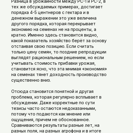
Разница в урожайности между РС-1 и РС-2, в
тех же обсуждаемых примерах, достигает
порядка 4-5 центнеров с гектара и в
денежном выражении это уже величина
другого порядка, которая перекрывает
экономию на семенах не на проценты, а
кратно. Именно здесь становится видно,
какой показатель хозяйство берёт за основу
отстаивая свою позицию. Если считать
только цену семян, то поздние репродукции
выглядят рациональным решением, но если
учитывать стоимость прибавки урожая,
становится ясно, что эта мнимая «экономия»
на семенах тянет доходность производство
существенно вниз.
Отсюда становится понятной и другая
проблема, которая регулярно всплывает в
обсуждении. Даже корректные по сути
тезисы часто остаются недоказанными,
потому что подаются как мнение или
ощущения, причем не обоснованное.
Сравниваются результаты разные лет, на
разных поля, на разных агрофона и в итоге